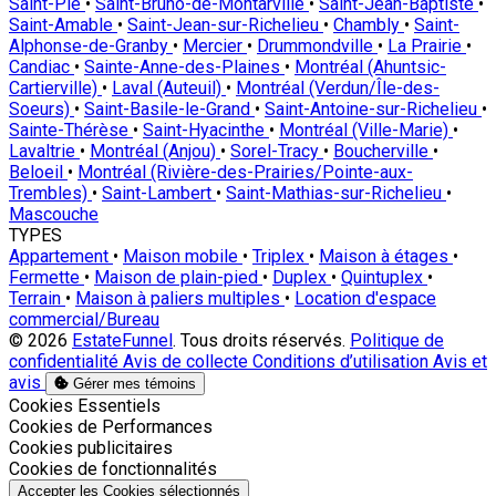
Saint-Pie
•
Saint-Bruno-de-Montarville
•
Saint-Jean-Baptiste
•
Saint-Amable
•
Saint-Jean-sur-Richelieu
•
Chambly
•
Saint-
Alphonse-de-Granby
•
Mercier
•
Drummondville
•
La Prairie
•
Candiac
•
Sainte-Anne-des-Plaines
•
Montréal (Ahuntsic-
Cartierville)
•
Laval (Auteuil)
•
Montréal (Verdun/Île-des-
Soeurs)
•
Saint-Basile-le-Grand
•
Saint-Antoine-sur-Richelieu
•
Sainte-Thérèse
•
Saint-Hyacinthe
•
Montréal (Ville-Marie)
•
Lavaltrie
•
Montréal (Anjou)
•
Sorel-Tracy
•
Boucherville
•
Beloeil
•
Montréal (Rivière-des-Prairies/Pointe-aux-
Trembles)
•
Saint-Lambert
•
Saint-Mathias-sur-Richelieu
•
Mascouche
TYPES
Appartement
•
Maison mobile
•
Triplex
•
Maison à étages
•
Fermette
•
Maison de plain-pied
•
Duplex
•
Quintuplex
•
Terrain
•
Maison à paliers multiples
•
Location d'espace
commercial/Bureau
© 2026
EstateFunnel
. Tous droits réservés.
Politique de
confidentialité
Avis de collecte
Conditions d’utilisation
Avis et
avis
Gérer mes témoins
Activer
Cookies Essentiels
Activer
Cookies de Performances
Activer
Cookies publicitaires
Activer
Cookies de fonctionnalités
Accepter les Cookies sélectionnés