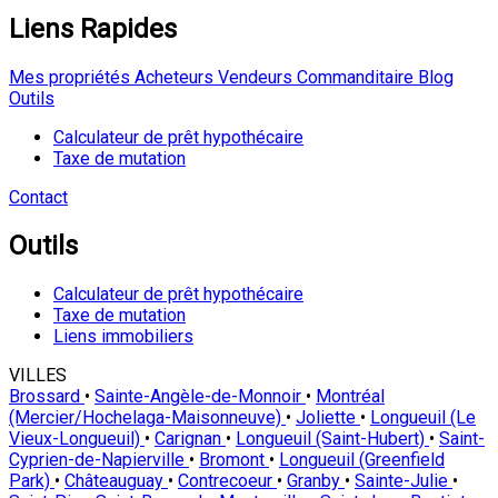
Liens Rapides
Mes propriétés
Acheteurs
Vendeurs
Commanditaire
Blog
Outils
Calculateur de prêt hypothécaire
Taxe de mutation
Contact
Outils
Calculateur de prêt hypothécaire
Taxe de mutation
Liens immobiliers
VILLES
Brossard
•
Sainte-Angèle-de-Monnoir
•
Montréal
(Mercier/Hochelaga-Maisonneuve)
•
Joliette
•
Longueuil (Le
Vieux-Longueuil)
•
Carignan
•
Longueuil (Saint-Hubert)
•
Saint-
Cyprien-de-Napierville
•
Bromont
•
Longueuil (Greenfield
Park)
•
Châteauguay
•
Contrecoeur
•
Granby
•
Sainte-Julie
•