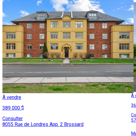
À 
À vendre
36
389 000 $
Co
Consulter
57
8055 Rue de Londres App. 2 Brossard
Ma