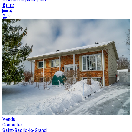
12
4
2
Vendu
Consulter
Saint-Basile-le-Grand