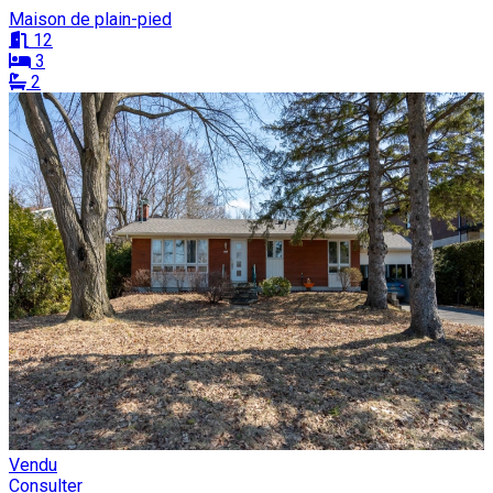
Maison de plain-pied
12
3
2
Vendu
Consulter