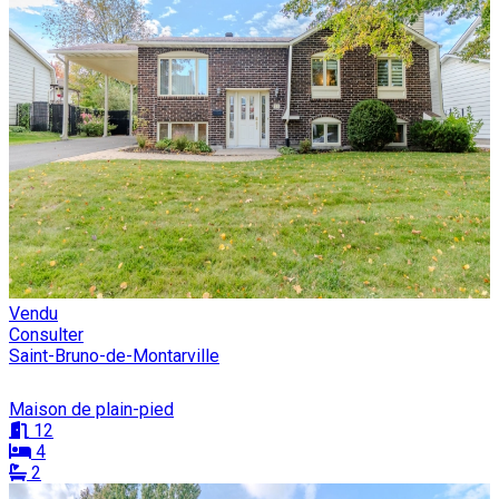
Vendu
Consulter
Saint-Bruno-de-Montarville
Maison de plain-pied
12
4
2