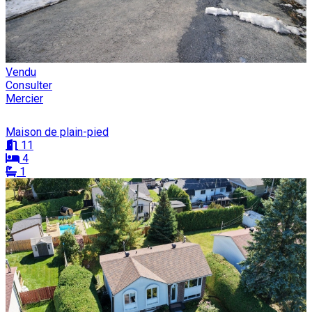
Vendu
Consulter
Mercier
Maison de plain-pied
11
4
1