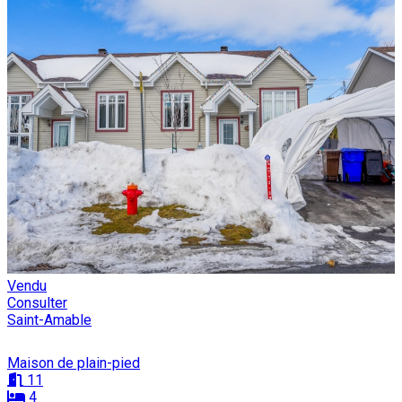
Vendu
Consulter
Saint-Amable
Maison de plain-pied
11
4