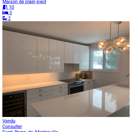
Maison de plain-pied
10
3
2
Vendu
Consulter