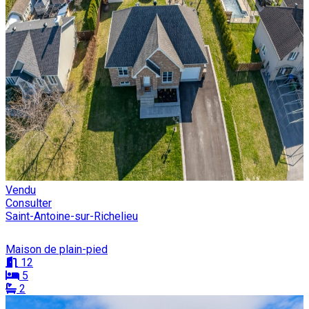
Vendu
Consulter
Saint-Antoine-sur-Richelieu
Maison de plain-pied
12
5
2