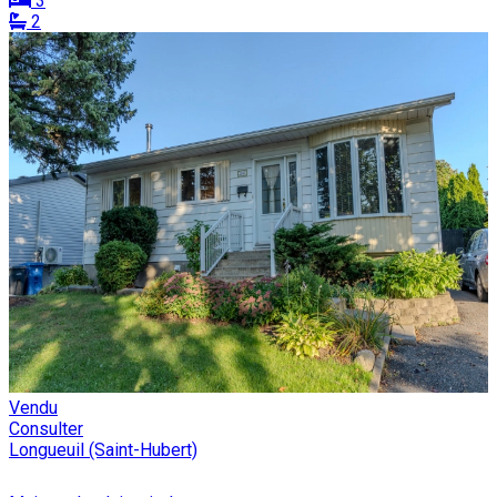
3
2
Vendu
Consulter
Longueuil (Saint-Hubert)