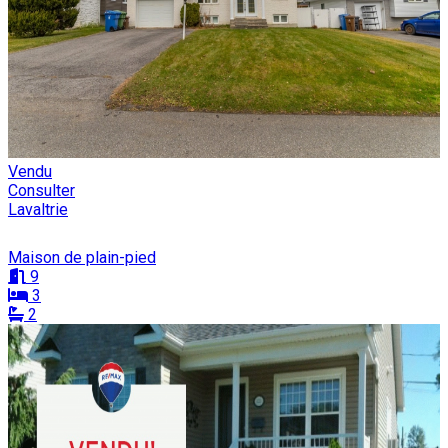
Vendu
Consulter
Lavaltrie
Maison de plain-pied
9
3
2