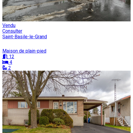
Vendu
Consulter
Saint-Basile-le-Grand
Maison de plain-pied
12
4
2