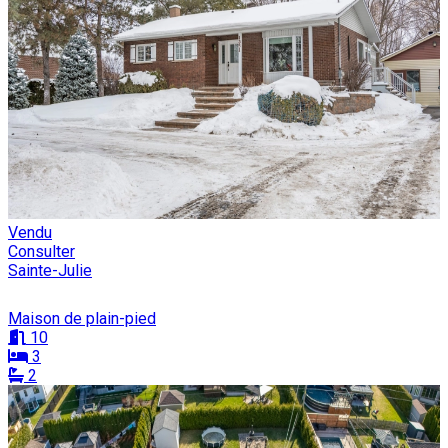
Vendu
Consulter
Sainte-Julie
Maison de plain-pied
10
3
2