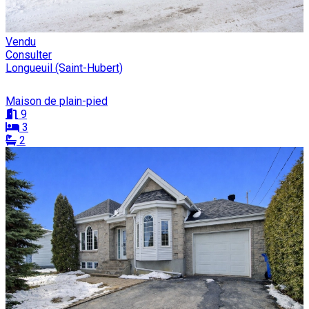
Vendu
Consulter
Longueuil (Saint-Hubert)
Maison de plain-pied
9
3
2