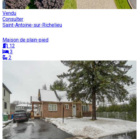
Vendu
Consulter
Saint-Antoine-sur-Richelieu
Maison de plain-pied
12
3
2