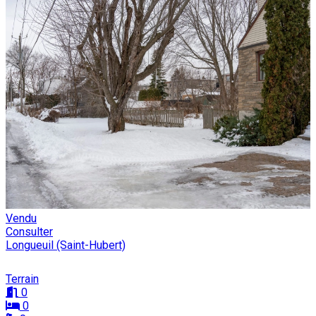
Vendu
Consulter
Longueuil (Saint-Hubert)
Terrain
0
0