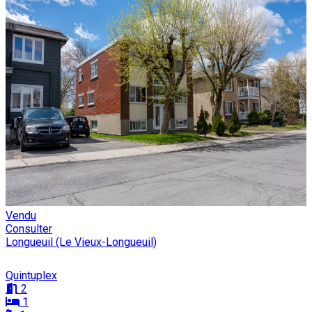
Vendu
Consulter
Longueuil (Le Vieux-Longueuil)
Quintuplex
2
1