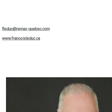
vendre ou simplement d'en apprendre plus sur le marché
actuel, Francois est une ressource précieuse et facilement
accessible pour vous aider à prendre les bonnes décisions.
Si vous souhaitez le contacter, vous pouvez le joindre par
téléphone au
(514) 880-0245
ou lui écrire à son courriel :
fleduc@remax-quebec.com
. Pour explorer davantage les
services offerts, rendez-vous sur son site web :
www.francoisleduc.ca
.
Nous vous invitons à prendre contact avec
François Leduc
pour toute question ou besoin immobilier dans les régions de
St-Bruno, Sainte-Julie, Varennes
et
Boucherville
. Son
expertise et son engagement envers la satisfaction de sa
clientèle font de lui un allié de choix dans vos projets
immobiliers.