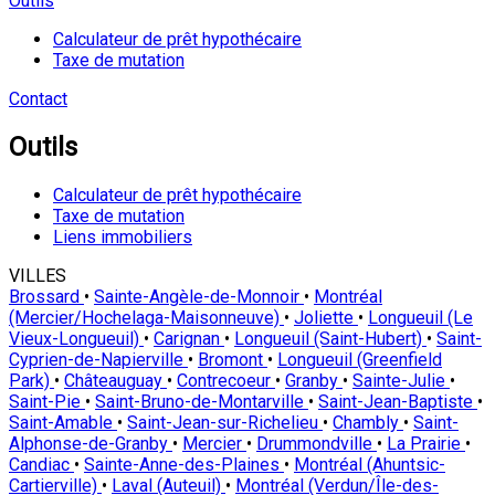
Outils
Calculateur de prêt hypothécaire
Taxe de mutation
Contact
Outils
Calculateur de prêt hypothécaire
Taxe de mutation
Liens immobiliers
VILLES
Brossard
•
Sainte-Angèle-de-Monnoir
•
Montréal
(Mercier/Hochelaga-Maisonneuve)
•
Joliette
•
Longueuil (Le
Vieux-Longueuil)
•
Carignan
•
Longueuil (Saint-Hubert)
•
Saint-
Cyprien-de-Napierville
•
Bromont
•
Longueuil (Greenfield
Park)
•
Châteauguay
•
Contrecoeur
•
Granby
•
Sainte-Julie
•
Saint-Pie
•
Saint-Bruno-de-Montarville
•
Saint-Jean-Baptiste
•
Saint-Amable
•
Saint-Jean-sur-Richelieu
•
Chambly
•
Saint-
Alphonse-de-Granby
•
Mercier
•
Drummondville
•
La Prairie
•
Candiac
•
Sainte-Anne-des-Plaines
•
Montréal (Ahuntsic-
Cartierville)
•
Laval (Auteuil)
•
Montréal (Verdun/Île-des-