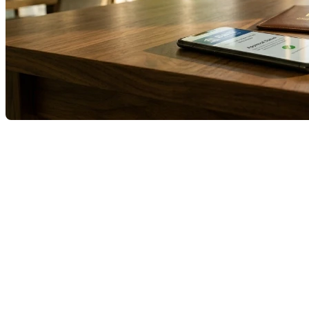
Quand vient le temps de magasiner son hypothèque, le
réflexe humain est simple : on veut le taux le plus bas
possible. On fouille sur les forums, on regarde les
comparateurs en ligne, on demande à un cousin éloigné. On
cherche le « deal ».
C’est exactement ce qu'a fait Rémi. Rémi est un pro de la
négociation. Quand il magasine, il trouve toujours le code
promotionnel caché. Alors, quand il a déniché un taux fixe qui
battait toute la concurrence de 0,5 % sur un site de
discussion, il a sauté sur son téléphone. Il s'est dit qu'il venait
d'économiser des milliers de dollars en contournant les
canaux traditionnels.