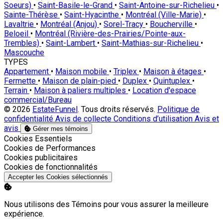
Soeurs)
•
Saint-Basile-le-Grand
•
Saint-Antoine-sur-Richelieu
•
Sainte-Thérèse
•
Saint-Hyacinthe
•
Montréal (Ville-Marie)
•
Lavaltrie
•
Montréal (Anjou)
•
Sorel-Tracy
•
Boucherville
•
Beloeil
•
Montréal (Rivière-des-Prairies/Pointe-aux-
Trembles)
•
Saint-Lambert
•
Saint-Mathias-sur-Richelieu
•
Mascouche
TYPES
Appartement
•
Maison mobile
•
Triplex
•
Maison à étages
•
Fermette
•
Maison de plain-pied
•
Duplex
•
Quintuplex
•
Terrain
•
Maison à paliers multiples
•
Location d'espace
commercial/Bureau
© 2026
EstateFunnel
. Tous droits réservés.
Politique de
confidentialité
Avis de collecte
Conditions d’utilisation
Avis et
avis
Gérer mes témoins
Activer
Cookies Essentiels
Activer
Cookies de Performances
Activer
Cookies publicitaires
Activer
Cookies de fonctionnalités
Accepter les Cookies sélectionnés
Nous utilisons des Témoins pour vous assurer la meilleure
expérience.