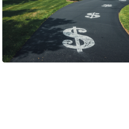
Obtenir une hypothèque ne se résume pas simplement à
remplir une demande : c’est un processus stratégique qui
demande préparation, organisation et de bonnes décisions
financières. Pourtant, plusieurs futurs acheteurs commettent
— souvent sans le savoir — des erreurs qui peuvent réduire
leur capacité d’emprunt ou compliquer l’approbation de leur
financement.
Voici les
5 erreurs les plus fréquentes que nous voyons dans
notre pratique
, et surtout,
comment les éviter
pour maximiser
vos chances d’obtenir la meilleure hypothèque possible.