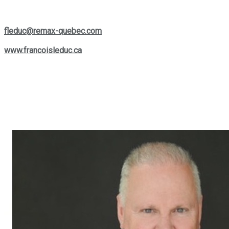
Si vous souhaitez le contacter, vous pouvez le joindre par
téléphone au
(514) 880-0245
ou lui écrire à son courriel :
fleduc@remax-quebec.com
. Pour explorer davantage les
services offerts, rendez-vous sur son site web :
www.francoisleduc.ca
.
Nous vous invitons à prendre contact avec
François Leduc
pour toute question ou besoin immobilier dans les régions de
St-Bruno, Sainte-Julie, Varennes
et
Boucherville
. Son
expertise et son engagement envers la satisfaction de sa
clientèle font de lui un allié de choix dans vos projets
immobiliers.