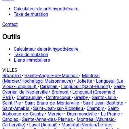
Calculateur de prêt hypothécaire
Taxe de mutation
Contact
Outils
Calculateur de prêt hypothécaire
Taxe de mutation
Liens immobiliers
VILLES
Brossard
•
Sainte-Angèle-de-Monnoir
•
Montréal
(Mercier/Hochelaga-Maisonneuve)
•
Joliette
•
Longueuil (Le
Vieux-Longueuil)
•
Carignan
•
Longueuil (Saint-Hubert)
•
Saint-
Cyprien-de-Napierville
•
Bromont
•
Longueuil (Greenfield
Park)
•
Châteauguay
•
Contrecoeur
•
Granby
•
Sainte-Julie
•
Saint-Pie
•
Saint-Bruno-de-Montarville
•
Saint-Jean-Baptiste
•
Saint-Amable
•
Saint-Jean-sur-Richelieu
•
Chambly
•
Saint-
Alphonse-de-Granby
•
Mercier
•
Drummondville
•
La Prairie
•
Candiac
•
Sainte-Anne-des-Plaines
•
Montréal (Ahuntsic-
Cartierville)
•
Laval (Auteuil)
•
Montréal (Verdun/Île-des-