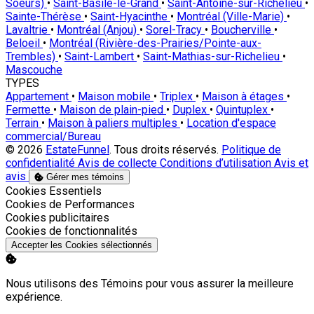
Soeurs)
•
Saint-Basile-le-Grand
•
Saint-Antoine-sur-Richelieu
•
Sainte-Thérèse
•
Saint-Hyacinthe
•
Montréal (Ville-Marie)
•
Lavaltrie
•
Montréal (Anjou)
•
Sorel-Tracy
•
Boucherville
•
Beloeil
•
Montréal (Rivière-des-Prairies/Pointe-aux-
Trembles)
•
Saint-Lambert
•
Saint-Mathias-sur-Richelieu
•
Mascouche
TYPES
Appartement
•
Maison mobile
•
Triplex
•
Maison à étages
•
Fermette
•
Maison de plain-pied
•
Duplex
•
Quintuplex
•
Terrain
•
Maison à paliers multiples
•
Location d'espace
commercial/Bureau
© 2026
EstateFunnel
. Tous droits réservés.
Politique de
confidentialité
Avis de collecte
Conditions d’utilisation
Avis et
avis
Gérer mes témoins
Activer
Cookies Essentiels
Activer
Cookies de Performances
Activer
Cookies publicitaires
Activer
Cookies de fonctionnalités
Accepter les Cookies sélectionnés
Nous utilisons des Témoins pour vous assurer la meilleure
expérience.