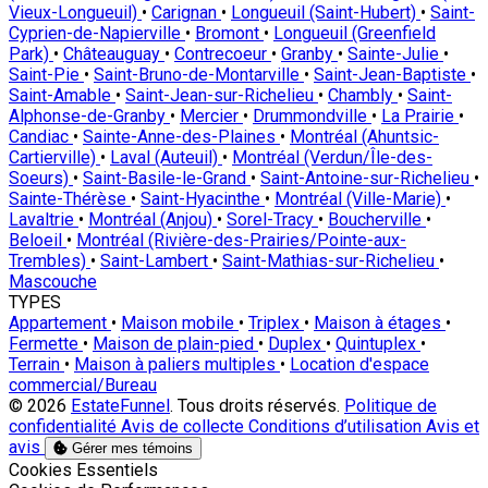
Vieux-Longueuil)
•
Carignan
•
Longueuil (Saint-Hubert)
•
Saint-
Cyprien-de-Napierville
•
Bromont
•
Longueuil (Greenfield
Park)
•
Châteauguay
•
Contrecoeur
•
Granby
•
Sainte-Julie
•
Saint-Pie
•
Saint-Bruno-de-Montarville
•
Saint-Jean-Baptiste
•
Saint-Amable
•
Saint-Jean-sur-Richelieu
•
Chambly
•
Saint-
Alphonse-de-Granby
•
Mercier
•
Drummondville
•
La Prairie
•
Candiac
•
Sainte-Anne-des-Plaines
•
Montréal (Ahuntsic-
Cartierville)
•
Laval (Auteuil)
•
Montréal (Verdun/Île-des-
Soeurs)
•
Saint-Basile-le-Grand
•
Saint-Antoine-sur-Richelieu
•
Sainte-Thérèse
•
Saint-Hyacinthe
•
Montréal (Ville-Marie)
•
Lavaltrie
•
Montréal (Anjou)
•
Sorel-Tracy
•
Boucherville
•
Beloeil
•
Montréal (Rivière-des-Prairies/Pointe-aux-
Trembles)
•
Saint-Lambert
•
Saint-Mathias-sur-Richelieu
•
Mascouche
TYPES
Appartement
•
Maison mobile
•
Triplex
•
Maison à étages
•
Fermette
•
Maison de plain-pied
•
Duplex
•
Quintuplex
•
Terrain
•
Maison à paliers multiples
•
Location d'espace
commercial/Bureau
© 2026
EstateFunnel
. Tous droits réservés.
Politique de
confidentialité
Avis de collecte
Conditions d’utilisation
Avis et
avis
Gérer mes témoins
Activer
Cookies Essentiels