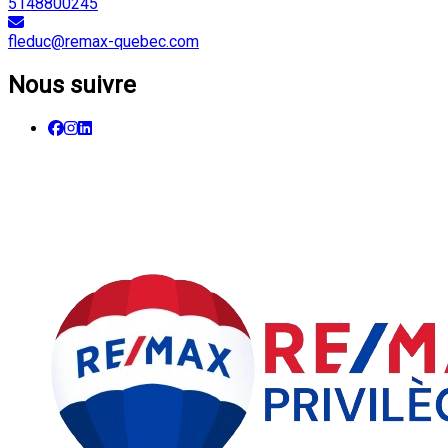
5148800245
fleduc@remax-quebec.com
Nous suivre