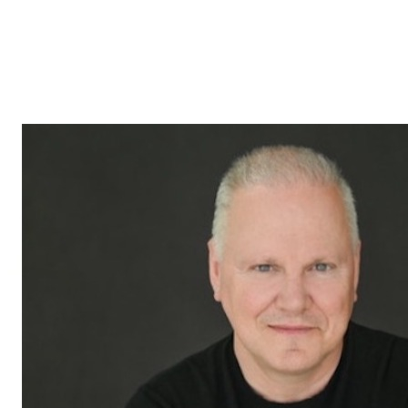
Nous vous invitons à prendre contact avec
François Leduc
pour toute question ou besoin immobilier dans les régions de
St-Bruno, Sainte-Julie, Varennes
et
Boucherville
. Son
expertise et son engagement envers la satisfaction de sa
clientèle font de lui un allié de choix dans vos projets
immobiliers.