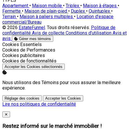
TYPES
Appartement
•
Maison mobile
•
Triplex
•
Maison à étages
•
Fermette
•
Maison de plain-pied
•
Duplex
•
Quintuplex
•
Terrain
•
Maison à paliers multiples
•
Location d'espace
commercial/Bureau
© 2026
EstateFunnel
. Tous droits réservés.
Politique de
confidentialité
Avis de collecte
Conditions d’utilisation
Avis et
avis
Gérer mes témoins
Activer
Cookies Essentiels
Activer
Cookies de Performances
Activer
Cookies publicitaires
Activer
Cookies de fonctionnalités
Accepter les Cookies sélectionnés
Nous utilisons des Témoins pour vous assurer la meilleure
expérience.
Réglage des cookies
Accepter les Cookies
Lire nos politiques de confidentialité
Close
✕
Restez informé sur le marché immobilier !