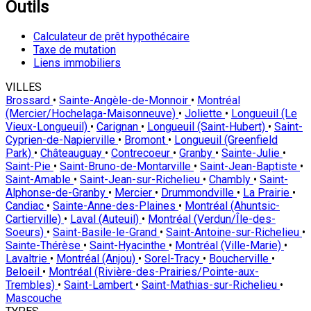
Outils
Calculateur de prêt hypothécaire
Taxe de mutation
Liens immobiliers
VILLES
Brossard
•
Sainte-Angèle-de-Monnoir
•
Montréal
(Mercier/Hochelaga-Maisonneuve)
•
Joliette
•
Longueuil (Le
Vieux-Longueuil)
•
Carignan
•
Longueuil (Saint-Hubert)
•
Saint-
Cyprien-de-Napierville
•
Bromont
•
Longueuil (Greenfield
Park)
•
Châteauguay
•
Contrecoeur
•
Granby
•
Sainte-Julie
•
Saint-Pie
•
Saint-Bruno-de-Montarville
•
Saint-Jean-Baptiste
•
Saint-Amable
•
Saint-Jean-sur-Richelieu
•
Chambly
•
Saint-
Alphonse-de-Granby
•
Mercier
•
Drummondville
•
La Prairie
•
Candiac
•
Sainte-Anne-des-Plaines
•
Montréal (Ahuntsic-
Cartierville)
•
Laval (Auteuil)
•
Montréal (Verdun/Île-des-
Soeurs)
•
Saint-Basile-le-Grand
•
Saint-Antoine-sur-Richelieu
•
Sainte-Thérèse
•
Saint-Hyacinthe
•
Montréal (Ville-Marie)
•
Lavaltrie
•
Montréal (Anjou)
•
Sorel-Tracy
•
Boucherville
•
Beloeil
•
Montréal (Rivière-des-Prairies/Pointe-aux-
Trembles)
•
Saint-Lambert
•
Saint-Mathias-sur-Richelieu
•
Mascouche