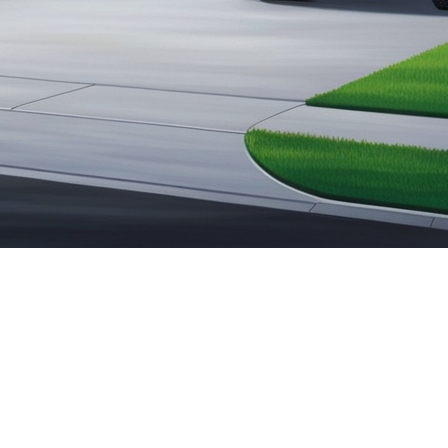
vec une bonne organisation, ce processus peut devenir plus flui
ion
 rigoureuse. Commencez par établir un calendrier et une liste de