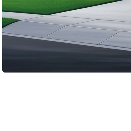
Déménager peut être une source de stress considérable, mais a
à bien planifier et exécuter votre déménagement.
Étape 1: planification et préparat
La clé d’un déménagement réussi réside dans une planification
compte: