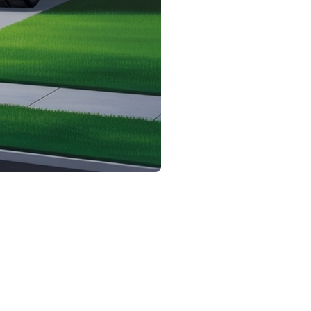
de et moins imposant. Voici un guide détaillé pour vous aider
s tâches à accomplir. Voici quelques éléments à prendre en