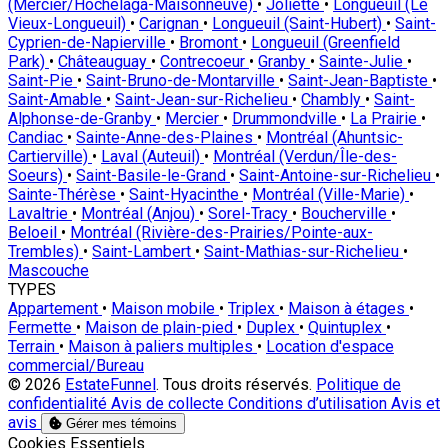
(Mercier/Hochelaga-Maisonneuve)
•
Joliette
•
Longueuil (Le
Vieux-Longueuil)
•
Carignan
•
Longueuil (Saint-Hubert)
•
Saint-
Cyprien-de-Napierville
•
Bromont
•
Longueuil (Greenfield
Park)
•
Châteauguay
•
Contrecoeur
•
Granby
•
Sainte-Julie
•
Saint-Pie
•
Saint-Bruno-de-Montarville
•
Saint-Jean-Baptiste
•
Saint-Amable
•
Saint-Jean-sur-Richelieu
•
Chambly
•
Saint-
Alphonse-de-Granby
•
Mercier
•
Drummondville
•
La Prairie
•
Candiac
•
Sainte-Anne-des-Plaines
•
Montréal (Ahuntsic-
Cartierville)
•
Laval (Auteuil)
•
Montréal (Verdun/Île-des-
Soeurs)
•
Saint-Basile-le-Grand
•
Saint-Antoine-sur-Richelieu
•
Sainte-Thérèse
•
Saint-Hyacinthe
•
Montréal (Ville-Marie)
•
Lavaltrie
•
Montréal (Anjou)
•
Sorel-Tracy
•
Boucherville
•
Beloeil
•
Montréal (Rivière-des-Prairies/Pointe-aux-
Trembles)
•
Saint-Lambert
•
Saint-Mathias-sur-Richelieu
•
Mascouche
TYPES
Appartement
•
Maison mobile
•
Triplex
•
Maison à étages
•
Fermette
•
Maison de plain-pied
•
Duplex
•
Quintuplex
•
Terrain
•
Maison à paliers multiples
•
Location d'espace
commercial/Bureau
© 2026
EstateFunnel
. Tous droits réservés.
Politique de
confidentialité
Avis de collecte
Conditions d’utilisation
Avis et
avis
Gérer mes témoins
Activer
Cookies Essentiels