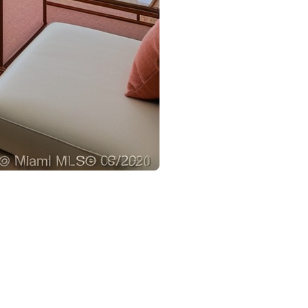
s passant leurs hivers en Floride, à reconsidérer leur choix.
plus nombreux à vendre leur propriété en Floride ou à chercher
nce :