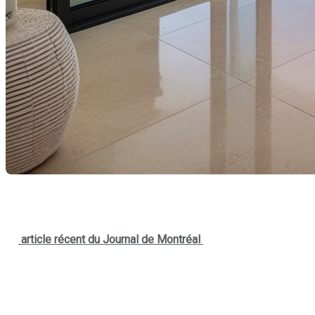
Pourquoi les Snowbirds québécois quittent-
Un
article récent du
Journal de Montréal
met en lumière les rai
Entre l’augmentation du coût de la vie, les nouvelles réglemen
d’autres destinations.
En nous inspirant de cet article et en ajoutant 5 autres facteurs,