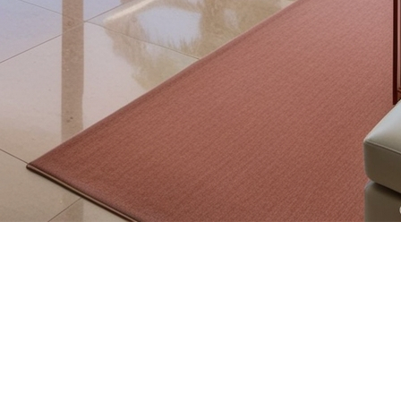
ils la Floride ?
sons qui poussent de nombreux Snowbirds, ces retraités québécoi
tations et les défis économiques, les Québécois sont de plus en 
 voici une liste des
10 raisons principales
expliquant cette tenda