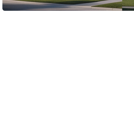
Choisir entre une maison et un
condo : Quel est le meilleur
investissement pour vous ?
Investir dans une propriété immobilière représente une
décision significative demandant une réflexion approfondie.
Parmi les nombreuses options disponibles, choisir entre
l'achat d'une maison ou d'un condo peut s'avérer un dilemme
complexe. Chacune de ces options présente ses avantages
et inconvénients, et le meilleur choix dépend souvent de
votre mode de vie, de votre budget, et de vos objectifs à long
terme.
Les avantages et inconvénients
d'acheter une maison