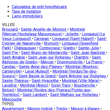
Calculateur de prêt hypothécaire
Taxe de mutation
Liens immobiliers
VILLES
Brossard
•
Sainte-Angèle-de-Monnoir
•
Montréal
(Mercier/Hochelaga-Maisonneuve)
•
Joliette
•
Longueuil (Le
Vieux-Longueuil)
•
Carignan
•
Longueuil (Saint-Hubert)
•
Saint-
Cyprien-de-Napierville
•
Bromont
•
Longueuil (Greenfield
Park)
•
Châteauguay
•
Contrecoeur
•
Granby
•
Sainte-Julie
•
Saint-Pie
•
Saint-Bruno-de-Montarville
•
Saint-Jean-Baptiste
•
Saint-Amable
•
Saint-Jean-sur-Richelieu
•
Chambly
•
Saint-
Alphonse-de-Granby
•
Mercier
•
Drummondville
•
La Prairie
•
Candiac
•
Sainte-Anne-des-Plaines
•
Montréal (Ahuntsic-
Cartierville)
•
Laval (Auteuil)
•
Montréal (Verdun/Île-des-
Soeurs)
•
Saint-Basile-le-Grand
•
Saint-Antoine-sur-Richelieu
•
Sainte-Thérèse
•
Saint-Hyacinthe
•
Montréal (Ville-Marie)
•
Lavaltrie
•
Montréal (Anjou)
•
Sorel-Tracy
•
Boucherville
•
Beloeil
•
Montréal (Rivière-des-Prairies/Pointe-aux-
Trembles)
•
Saint-Lambert
•
Saint-Mathias-sur-Richelieu
•
Mascouche
TYPES
Appartement
•
Maison mobile
•
Triplex
•
Maison à étages
•