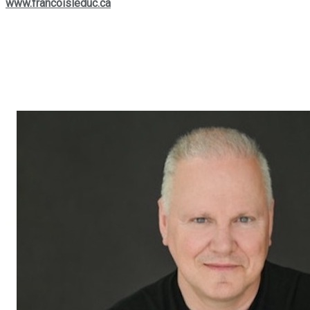
www.francoisleduc.ca
.
Nous vous invitons à prendre contact avec
François Leduc
pour toute question ou besoin immobilier dans les régions de
St-Bruno, Sainte-Julie, Varennes
et
Boucherville
. Son
expertise et son engagement envers la satisfaction de sa
clientèle font de lui un allié de choix dans vos projets
immobiliers.