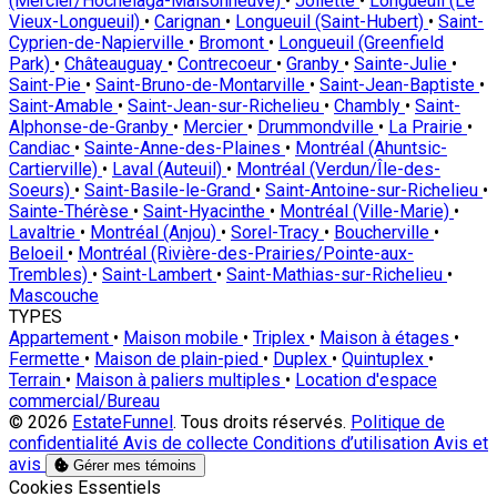
(Mercier/Hochelaga-Maisonneuve)
•
Joliette
•
Longueuil (Le
Vieux-Longueuil)
•
Carignan
•
Longueuil (Saint-Hubert)
•
Saint-
Cyprien-de-Napierville
•
Bromont
•
Longueuil (Greenfield
Park)
•
Châteauguay
•
Contrecoeur
•
Granby
•
Sainte-Julie
•
Saint-Pie
•
Saint-Bruno-de-Montarville
•
Saint-Jean-Baptiste
•
Saint-Amable
•
Saint-Jean-sur-Richelieu
•
Chambly
•
Saint-
Alphonse-de-Granby
•
Mercier
•
Drummondville
•
La Prairie
•
Candiac
•
Sainte-Anne-des-Plaines
•
Montréal (Ahuntsic-
Cartierville)
•
Laval (Auteuil)
•
Montréal (Verdun/Île-des-
Soeurs)
•
Saint-Basile-le-Grand
•
Saint-Antoine-sur-Richelieu
•
Sainte-Thérèse
•
Saint-Hyacinthe
•
Montréal (Ville-Marie)
•
Lavaltrie
•
Montréal (Anjou)
•
Sorel-Tracy
•
Boucherville
•
Beloeil
•
Montréal (Rivière-des-Prairies/Pointe-aux-
Trembles)
•
Saint-Lambert
•
Saint-Mathias-sur-Richelieu
•
Mascouche
TYPES
Appartement
•
Maison mobile
•
Triplex
•
Maison à étages
•
Fermette
•
Maison de plain-pied
•
Duplex
•
Quintuplex
•
Terrain
•
Maison à paliers multiples
•
Location d'espace
commercial/Bureau
© 2026
EstateFunnel
. Tous droits réservés.
Politique de
confidentialité
Avis de collecte
Conditions d’utilisation
Avis et
avis
Gérer mes témoins
Activer
Cookies Essentiels