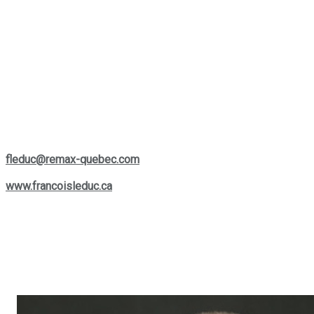
projets. Il est fier de servir les régions de
St-Bruno, Sainte-
Julie, Varennes
et
Boucherville
.
François Leduc
représente la compagnie
Remax Privilège
et
se consacre à fournir une expertise personnalisée, adaptée à
vos besoins spécifiques. Que vous envisagiez d'acheter, de
vendre ou simplement d'en apprendre plus sur le marché
actuel, Francois est une ressource précieuse et facilement
accessible pour vous aider à prendre les bonnes décisions.
Si vous souhaitez le contacter, vous pouvez le joindre par
téléphone au
(514) 880-0245
ou lui écrire à son courriel :
fleduc@remax-quebec.com
. Pour explorer davantage les
services offerts, rendez-vous sur son site web :
www.francoisleduc.ca
.
Nous vous invitons à prendre contact avec
François Leduc
pour toute question ou besoin immobilier dans les régions de
St-Bruno, Sainte-Julie, Varennes
et
Boucherville
. Son
expertise et son engagement envers la satisfaction de sa
clientèle font de lui un allié de choix dans vos projets
immobiliers.