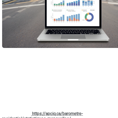
Alors que nous entamons 2026, les chiffres officiels de
l'activité Centris pour l'année qui vient de s'écouler révèlent
un marché immobilier québécois d'une résilience
impressionnante. Malgré un mois de décembre plus calme,
l'année 2025 se conclut sur un volume de ventes record de
plus de
52,6 milliards de dollars
, une progression
spectaculaire de
17 %
par rapport à l'année précédente. Cette
dynamique démontre que, malgré les variations économiques,
l'immobilier demeure l'investissement de confiance par
excellence pour les Québécois. Plongeons dans les détails
de ce rapport qui définit les nouvelles références de notre
marché. Source:
https://apciq.ca/barometre-