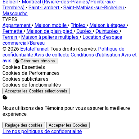
Beloeil
•
Montréal (Rivière-des-Prairies/Pointe-aux-
Trembles)
•
Saint-Lambert
•
Saint-Mathias-sur-Richelieu
•
Mascouche
TYPES
Appartement
•
Maison mobile
•
Triplex
•
Maison à étages
•
Fermette
•
Maison de plain-pied
•
Duplex
•
Quintuplex
•
Terrain
•
Maison à paliers multiples
•
Location d'espace
commercial/Bureau
© 2026
EstateFunnel
. Tous droits réservés.
Politique de
confidentialité
Avis de collecte
Conditions d’utilisation
Avis et
avis
Gérer mes témoins
Activer
Cookies Essentiels
Activer
Cookies de Performances
Activer
Cookies publicitaires
Activer
Cookies de fonctionnalités
Accepter les Cookies sélectionnés
Nous utilisons des Témoins pour vous assurer la meilleure
expérience.
Réglage des cookies
Accepter les Cookies
Lire nos politiques de confidentialité