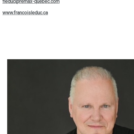
fleduc@remax-quebec.com
. Pour explorer davantage les
services offerts, rendez-vous sur son site web :
www.francoisleduc.ca
.
Nous vous invitons à prendre contact avec
François Leduc
pour toute question ou besoin immobilier dans les régions de
St-Bruno, Sainte-Julie, Varennes
et
Boucherville
. Son
expertise et son engagement envers la satisfaction de sa
clientèle font de lui un allié de choix dans vos projets
immobiliers.