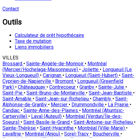
Contact
Outils
Calculateur de prêt hypothécaire
Taxe de mutation
Liens immobiliers
VILLES
Brossard
•
Sainte-Angèle-de-Monnoir
•
Montréal
(Mercier/Hochelaga-Maisonneuve)
•
Joliette
•
Longueuil (Le
Vieux-Longueuil)
•
Carignan
•
Longueuil (Saint-Hubert)
•
Saint-
Cyprien-de-Napierville
•
Bromont
•
Longueuil (Greenfield
Park)
•
Châteauguay
•
Contrecoeur
•
Granby
•
Sainte-Julie
•
Saint-Pie
•
Saint-Bruno-de-Montarville
•
Saint-Jean-Baptiste
•
Saint-Amable
•
Saint-Jean-sur-Richelieu
•
Chambly
•
Saint-
Alphonse-de-Granby
•
Mercier
•
Drummondville
•
La Prairie
•
Candiac
•
Sainte-Anne-des-Plaines
•
Montréal (Ahuntsic-
Cartierville)
•
Laval (Auteuil)
•
Montréal (Verdun/Île-des-
Soeurs)
•
Saint-Basile-le-Grand
•
Saint-Antoine-sur-Richelieu
•
Sainte-Thérèse
•
Saint-Hyacinthe
•
Montréal (Ville-Marie)
•
Lavaltrie
•
Montréal (Anjou)
•
Sorel-Tracy
•
Boucherville
•