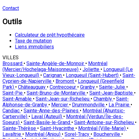
Contact
Outils
Calculateur de prêt hypothécaire
Taxe de mutation
Liens immobiliers
VILLES
Brossard
•
Sainte-Angèle-de-Monnoir
•
Montréal
(Mercier/Hochelaga-Maisonneuve)
•
Joliette
•
Longueuil (Le
Vieux-Longueuil)
•
Carignan
•
Longueuil (Saint-Hubert)
•
Saint-
Cyprien-de-Napierville
•
Bromont
•
Longueuil (Greenfield
Park)
•
Châteauguay
•
Contrecoeur
•
Granby
•
Sainte-Julie
•
Saint-Pie
•
Saint-Bruno-de-Montarville
•
Saint-Jean-Baptiste
•
Saint-Amable
•
Saint-Jean-sur-Richelieu
•
Chambly
•
Saint-
Alphonse-de-Granby
•
Mercier
•
Drummondville
•
La Prairie
•
Candiac
•
Sainte-Anne-des-Plaines
•
Montréal (Ahuntsic-
Cartierville)
•
Laval (Auteuil)
•
Montréal (Verdun/Île-des-
Soeurs)
•
Saint-Basile-le-Grand
•
Saint-Antoine-sur-Richelieu
•
Sainte-Thérèse
•
Saint-Hyacinthe
•
Montréal (Ville-Marie)
•
Lavaltrie
•
Montréal (Anjou)
•
Sorel-Tracy
•
Boucherville
•