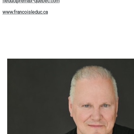
fleduc@remax-quebec.com
. Pour explorer davantage les
services offerts, rendez-vous sur son site web :
www.francoisleduc.ca
.
Nous vous invitons à prendre contact avec
François Leduc
pour toute question ou besoin immobilier dans les régions de
St-Bruno, Sainte-Julie, Varennes
et
Boucherville
. Son
expertise et son engagement envers la satisfaction de sa
clientèle font de lui un allié de choix dans vos projets
immobiliers.