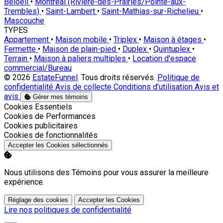
Beloeil
•
Montréal (Rivière-des-Prairies/Pointe-aux-
Trembles)
•
Saint-Lambert
•
Saint-Mathias-sur-Richelieu
•
Mascouche
TYPES
Appartement
•
Maison mobile
•
Triplex
•
Maison à étages
•
Fermette
•
Maison de plain-pied
•
Duplex
•
Quintuplex
•
Terrain
•
Maison à paliers multiples
•
Location d'espace
commercial/Bureau
© 2026
EstateFunnel
. Tous droits réservés.
Politique de
confidentialité
Avis de collecte
Conditions d’utilisation
Avis et
avis
Gérer mes témoins
Activer
Cookies Essentiels
Activer
Cookies de Performances
Activer
Cookies publicitaires
Activer
Cookies de fonctionnalités
Accepter les Cookies sélectionnés
Nous utilisons des Témoins pour vous assurer la meilleure
expérience.
Réglage des cookies
Accepter les Cookies
Lire nos politiques de confidentialité