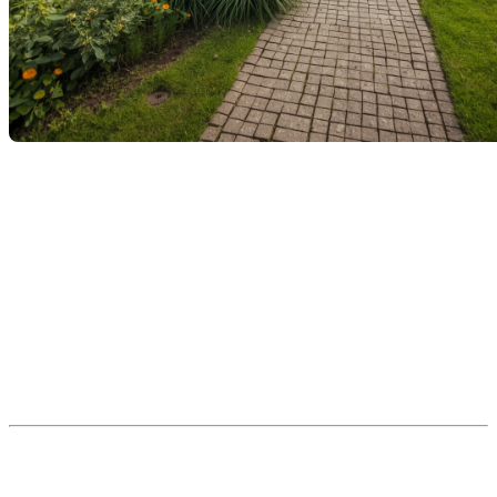
Les grands terrains sont-ils
toujours en demande en 2025?
Dans un marché immobilier en constante évolution, les
préférences des acheteurs changent rapidement. En 2025,
une question demeure : les grands terrains conservent-ils
leur attrait? Cet article explore l’évolution du marché, les
avantages des grands terrains et pourquoi ils deviennent une
ressource de plus en plus rare.
Un changement historique dans