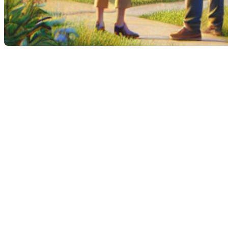
Pour certains propriétaires, le dilemme de vendre ou de
rénover se pose souvent. Bien que la rénovation puisse
sembler une solution pour moderniser un espace ou corriger
des problèmes, elle n'est pas toujours la meilleure option.
Voici quatre bonnes raisons pour lesquelles vous devriez
envisager de vendre votre maison plutôt que de vous lancer
dans un projet de rénovation ambitieux.
1.
Les coûts de rénovation dépassent la
valeur ajoutée
Lorsque les coûts de rénovation sont élevés, il est important
de déterminer si ces dépenses augmenteront suffisamment
la valeur de votre maison. Parfois, le marché local ne justifie
pas ces investissements. Par exemple, si les rénovations
dépassent 20 % de la valeur actuelle de votre propriété, il est