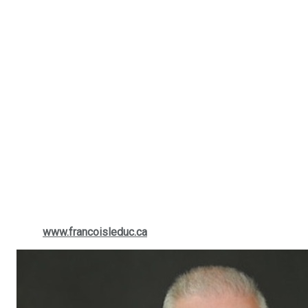
Conclusion
Choisir de vendre au lieu de rénover est une décision
importante, mais dans certains cas, cela peut être la meilleure
option. Si les coûts de rénovation sont trop élevés, si les
travaux ne répondent pas à vos besoins, ou si le marché est
favorable aux vendeurs, vendre peut vous permettre de
gagner du temps, de l’argent et de vous installer dans un
nouvel espace qui vous convient mieux. Pour vous aider à
évaluer votre situation et explorer vos options, n'hésitez pas
à consulter
Francois Leduc, courtier immobilier à St-Bruno,
Sainte-Julie, Varennes et Boucherville
. Ce professionnel de
confiance vous guidera dans votre démarche pour prendre la
meilleure décision possible.
Pour plus d'informations, visitez le site web de Francois
Leduc :
www.francoisleduc.ca
ou appelez le (514) 880-0245.