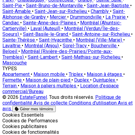
Saint-Pie
•
Saint-Bruno-de-Montarville
•
Saint-Jean-Baptiste
•
Saint-Amable
•
Saint-Jean-sur-Richelieu
•
Chambly
•
Saint-
Alphonse-de-Granby
•
Mercier
•
Drummondville
•
La Prairie
•
Candiac
•
Sainte-Anne-des-Plaines
•
Montréal (Ahuntsic-
Cartierville)
•
Laval (Auteuil)
•
Montréal (Verdun/Île-des-
Soeurs)
•
Saint-Basile-le-Grand
•
Saint-Antoine-sur-Richelieu
•
Sainte-Thérèse
•
Saint-Hyacinthe
•
Montréal (Ville-Marie)
•
Lavaltrie
•
Montréal (Anjou)
•
Sorel-Tracy
•
Boucherville
•
Beloeil
•
Montréal (Rivière-des-Prairies/Pointe-aux-
Trembles)
•
Saint-Lambert
•
Saint-Mathias-sur-Richelieu
•
Mascouche
TYPES
Appartement
•
Maison mobile
•
Triplex
•
Maison à étages
•
Fermette
•
Maison de plain-pied
•
Duplex
•
Quintuplex
•
Terrain
•
Maison à paliers multiples
•
Location d'espace
commercial/Bureau
© 2026
EstateFunnel
. Tous droits réservés.
Politique de
confidentialité
Avis de collecte
Conditions d’utilisation
Avis et
avis
Gérer mes témoins
Activer
Cookies Essentiels
Activer
Cookies de Performances
Activer
Cookies publicitaires
Activer
Cookies de fonctionnalités