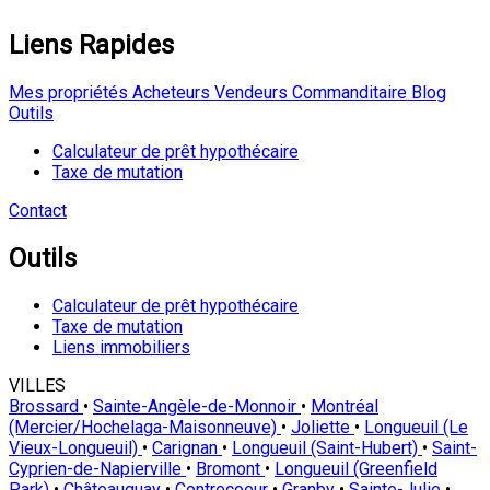
Liens Rapides
Mes propriétés
Acheteurs
Vendeurs
Commanditaire
Blog
Outils
Calculateur de prêt hypothécaire
Taxe de mutation
Contact
Outils
Calculateur de prêt hypothécaire
Taxe de mutation
Liens immobiliers
VILLES
Brossard
•
Sainte-Angèle-de-Monnoir
•
Montréal
(Mercier/Hochelaga-Maisonneuve)
•
Joliette
•
Longueuil (Le
Vieux-Longueuil)
•
Carignan
•
Longueuil (Saint-Hubert)
•
Saint-
Cyprien-de-Napierville
•
Bromont
•
Longueuil (Greenfield
Park)
•
Châteauguay
•
Contrecoeur
•
Granby
•
Sainte-Julie
•