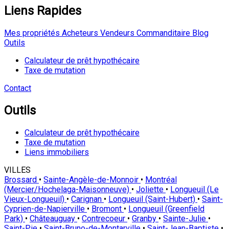
Liens Rapides
Mes propriétés
Acheteurs
Vendeurs
Commanditaire
Blog
Outils
Calculateur de prêt hypothécaire
Taxe de mutation
Contact
Outils
Calculateur de prêt hypothécaire
Taxe de mutation
Liens immobiliers
VILLES
Brossard
•
Sainte-Angèle-de-Monnoir
•
Montréal
(Mercier/Hochelaga-Maisonneuve)
•
Joliette
•
Longueuil (Le
Vieux-Longueuil)
•
Carignan
•
Longueuil (Saint-Hubert)
•
Saint-
Cyprien-de-Napierville
•
Bromont
•
Longueuil (Greenfield
Park)
•
Châteauguay
•
Contrecoeur
•
Granby
•
Sainte-Julie
•
Saint-Pie
•
Saint-Bruno-de-Montarville
•
Saint-Jean-Baptiste
•