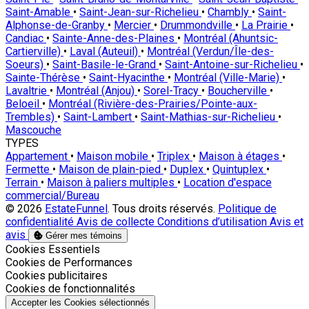
Saint-Amable
•
Saint-Jean-sur-Richelieu
•
Chambly
•
Saint-
Alphonse-de-Granby
•
Mercier
•
Drummondville
•
La Prairie
•
Candiac
•
Sainte-Anne-des-Plaines
•
Montréal (Ahuntsic-
Cartierville)
•
Laval (Auteuil)
•
Montréal (Verdun/Île-des-
Soeurs)
•
Saint-Basile-le-Grand
•
Saint-Antoine-sur-Richelieu
•
Sainte-Thérèse
•
Saint-Hyacinthe
•
Montréal (Ville-Marie)
•
Lavaltrie
•
Montréal (Anjou)
•
Sorel-Tracy
•
Boucherville
•
Beloeil
•
Montréal (Rivière-des-Prairies/Pointe-aux-
Trembles)
•
Saint-Lambert
•
Saint-Mathias-sur-Richelieu
•
Mascouche
TYPES
Appartement
•
Maison mobile
•
Triplex
•
Maison à étages
•
Fermette
•
Maison de plain-pied
•
Duplex
•
Quintuplex
•
Terrain
•
Maison à paliers multiples
•
Location d'espace
commercial/Bureau
© 2026
EstateFunnel
. Tous droits réservés.
Politique de
confidentialité
Avis de collecte
Conditions d’utilisation
Avis et
avis
Gérer mes témoins
Activer
Cookies Essentiels
Activer
Cookies de Performances
Activer
Cookies publicitaires
Activer
Cookies de fonctionnalités
Accepter les Cookies sélectionnés