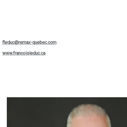
se consacre à fournir une expertise personnalisée, adaptée à
vos besoins spécifiques. Que vous envisagiez d'acheter, de
vendre ou simplement d'en apprendre plus sur le marché
actuel, Francois est une ressource précieuse et facilement
accessible pour vous aider à prendre les bonnes décisions.
Si vous souhaitez le contacter, vous pouvez le joindre par
téléphone au
(514) 880-0245
ou lui écrire à son courriel :
fleduc@remax-quebec.com
. Pour explorer davantage les
services offerts, rendez-vous sur son site web :
www.francoisleduc.ca
.
Nous vous invitons à prendre contact avec
François Leduc
pour toute question ou besoin immobilier dans les régions de
St-Bruno, Sainte-Julie, Varennes
et
Boucherville
. Son
expertise et son engagement envers la satisfaction de sa
clientèle font de lui un allié de choix dans vos projets
immobiliers.