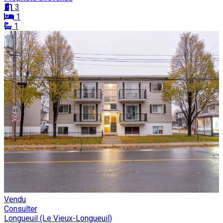
3
1
1
Vendu
Consulter
Longueuil (Le Vieux-Longueuil)