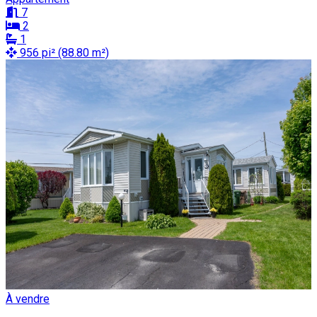
7
2
1
956 pi² (88.80 m²)
À vendre