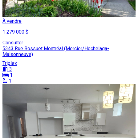
À vendre
1 279 000 $
Consulter
5343 Rue Bossuet Montréal (Mercier/Hochelaga-
Maisonneuve)
Triplex
3
1
1