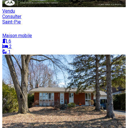
Vendu
Consulter
Saint-Pie
Maison mobile
6
2
1