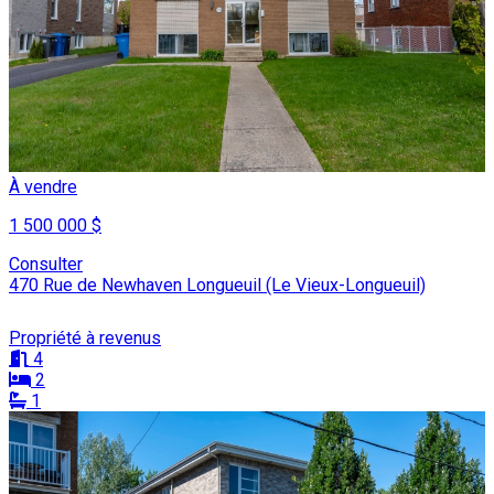
À vendre
1 500 000 $
Consulter
470 Rue de Newhaven Longueuil (Le Vieux-Longueuil)
Propriété à revenus
4
2
1