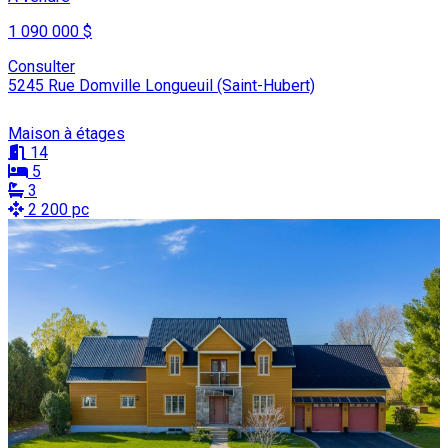
1 090 000 $
Consulter
5245 Rue Domville Longueuil (Saint-Hubert)
Maison à étages
14
5
3
2 200 pc