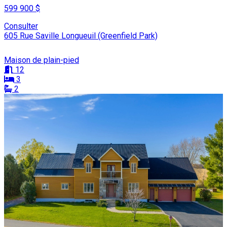
599 900 $
Consulter
605 Rue Saville Longueuil (Greenfield Park)
Maison de plain-pied
12
3
2