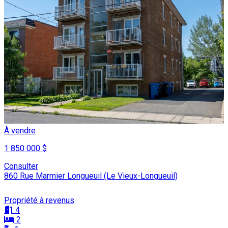
À vendre
1 850 000 $
Consulter
860 Rue Marmier Longueuil (Le Vieux-Longueuil)
Propriété à revenus
4
2