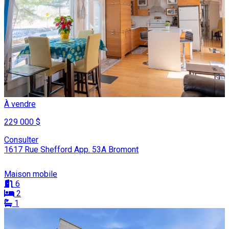
À vendre
229 000 $
Consulter
1617 Rue Shefford App. 53A Bromont
Maison mobile
6
2
1