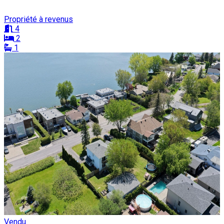
Propriété à revenus
4
2
1
Vendu