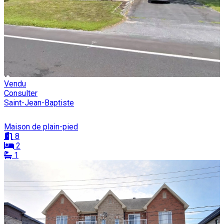
Vendu
Consulter
Saint-Jean-Baptiste
Maison de plain-pied
8
2
1