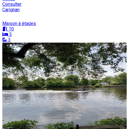
Consulter
Carignan
Maison à étages
10
5
3