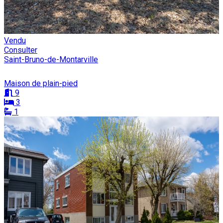
Vendu
Consulter
Saint-Bruno-de-Montarville
Maison de plain-pied
9
3
1