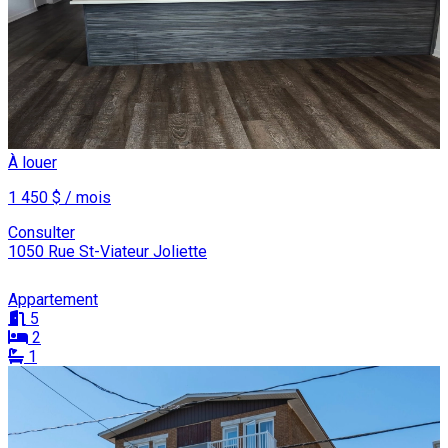
À louer
1 450 $ / mois
Consulter
1050 Rue St-Viateur Joliette
Appartement
5
2
1