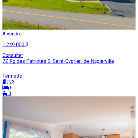
À vendre
1 249 000 $
Consulter
7Z Rg des Patriotes S. Saint-Cyprien-de-Napierville
Fermette
23
6
3