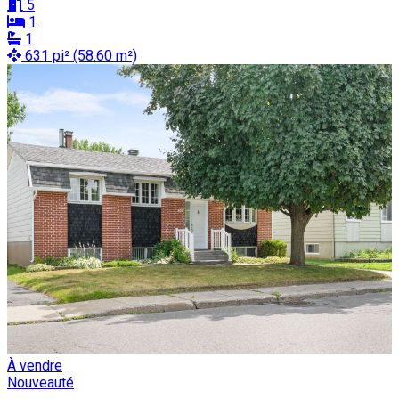
5
1
1
631 pi² (58.60 m²)
À vendre
Nouveauté