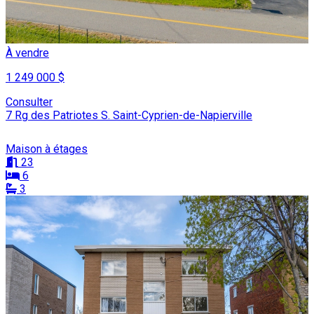
À vendre
1 249 000 $
Consulter
7 Rg des Patriotes S. Saint-Cyprien-de-Napierville
Maison à étages
23
6
3