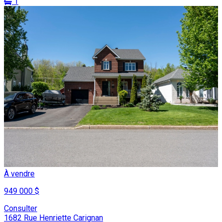
1
À vendre
949 000 $
Consulter
1682 Rue Henriette Carignan