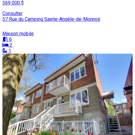
369 000 $
Consulter
57 Rue du Camping Sainte-Angèle-de-Monnoir
Maison mobile
6
2
1