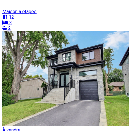
Maison à étages
12
3
2
À vendre